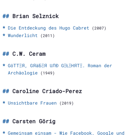
Brian Selznick
Die Entdeckung des Hugo Cabret
(2007)
Wunderlicht
(2011)
C.W. Ceram
GöТТΞЯ, GЯäБΞЯ UЛÐ GΞŁΞHЯТΞ. Roman der
Archäologie
(1949)
Caroline Criado-Perez
Unsichtbare Frauen
(2019)
Carsten Görig
Gemeinsam einsam - Wie Facebook, Google und