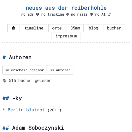
neues aus der roiberhöhle
no ads 🚫 no tracking ⛔ no nazis 🚯 no AI 🚩
🏠
timeline
orte
35mm
blog
bücher
impressum
Autoren
📅 erscheinungsjahr
✍️ autoren
📚 515 bücher gelesen
-ky
Berlin blutrot
(2011)
Adam Soboczynski