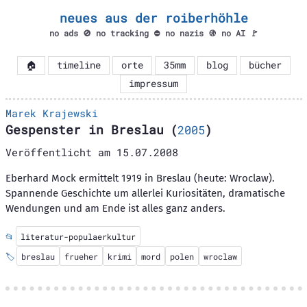
neues aus der roiberhöhle
no ads 🚫 no tracking ⛔ no nazis 🚯 no AI 🚩
🏠
timeline
orte
35mm
blog
bücher
impressum
Marek Krajewski
Gespenster in Breslau
(
2005
)
Veröffentlicht am
15.07.2008
Eberhard Mock ermittelt 1919 in Breslau (heute: Wroclaw).
Spannende Geschichte um allerlei Kuriositäten, dramatische
Wendungen und am Ende ist alles ganz anders.
📂
literatur-populaerkultur
🏷️
breslau
frueher
krimi
mord
polen
wroclaw