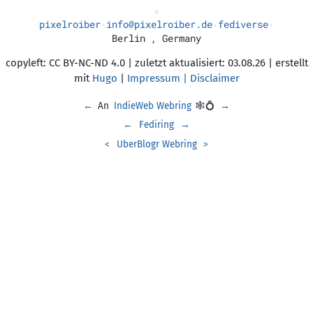
pixelroiber
info@pixelroiber.de
fediverse
·
·
·
Berlin
,
Germany
copyleft: CC BY-NC-ND 4.0 | zuletzt aktualisiert: 03.08.26 | erstellt
mit
Hugo
|
Impressum | Disclaimer
←
An
IndieWeb Webring
🕸💍
→
←
Fediring
→
<
UberBlogr Webring
>