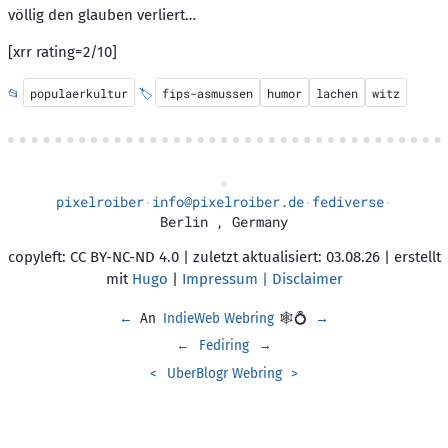
völlig den glauben verliert…
[xrr rating=2/10]
📂
populaerkultur
🏷️
fips-asmussen
humor
lachen
witz
pixelroiber
info@pixelroiber.de
fediverse
·
·
·
Berlin
,
Germany
copyleft: CC BY-NC-ND 4.0 | zuletzt aktualisiert: 03.08.26 | erstellt
mit
Hugo
|
Impressum | Disclaimer
←
An
IndieWeb Webring
🕸💍
→
←
Fediring
→
<
UberBlogr Webring
>