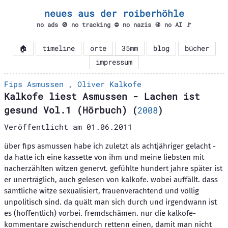
neues aus der roiberhöhle
no ads 🚫 no tracking ⛔ no nazis 🚯 no AI 🚩
🏠
timeline
orte
35mm
blog
bücher
impressum
Fips Asmussen
,
Oliver Kalkofe
Kalkofe liest Asmussen - Lachen ist
gesund Vol.1 (Hörbuch)
(
2008
)
Veröffentlicht am
01.06.2011
über fips asmussen habe ich zuletzt als achtjähriger gelacht -
da hatte ich eine kassette von ihm und meine liebsten mit
nacherzählten witzen genervt. gefühlte hundert jahre später ist
er unerträglich, auch gelesen von kalkofe. wobei auffällt. dass
sämtliche witze sexualisiert, frauenverachtend und völlig
unpolitisch sind. da quält man sich durch und irgendwann ist
es (hoffentlich) vorbei. fremdschämen. nur die kalkofe-
kommentare zwischendurch rettenn einen, damit man nicht