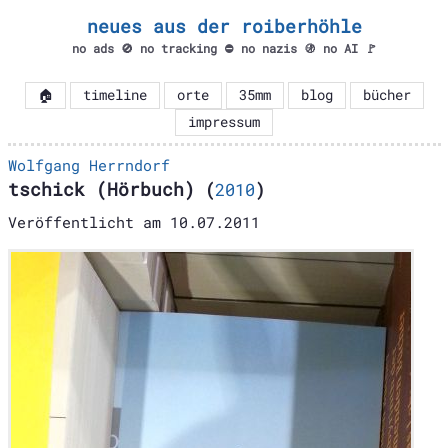
neues aus der roiberhöhle
no ads 🚫 no tracking ⛔ no nazis 🚯 no AI 🚩
🏠
timeline
orte
35mm
blog
bücher
impressum
Wolfgang Herrndorf
tschick (Hörbuch)
(
2010
)
Veröffentlicht am
10.07.2011