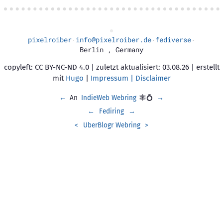
pixelroiber
info@pixelroiber.de
fediverse
·
·
·
Berlin
,
Germany
copyleft: CC BY-NC-ND 4.0 | zuletzt aktualisiert: 03.08.26 | erstellt
mit
Hugo
|
Impressum | Disclaimer
←
An
IndieWeb Webring
🕸💍
→
←
Fediring
→
<
UberBlogr Webring
>