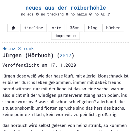
neues aus der roiberhöhle
no ads 🚫 no tracking ⛔ no nazis 🚯 no AI 🚩
🏠
timeline
orte
35mm
blog
bücher
impressum
Heinz Strunk
Jürgen (Hörbuch)
(
2017
)
Veröffentlicht am
17.11.2020
jürgen dose weiß wie der hase läuft. mit allerlei klönschnack ist
er bisher durchs leben gekommen, immer mit dabei: freund
bernd würmer. nur mit der liebe ist das so eine sache. warum
also nicht mit der windigen partnervermittlung nach polen, ins
schöne wroclove? was soll schon schief gehen? allerhand. die
situationskomik und flotten sprüche sind das herz des buchs,
keine pointe zu flach, kein wortwitz zu peinlich, großartig.
das hörbuch wird selbst gelesen von heinz strunk, so kommen