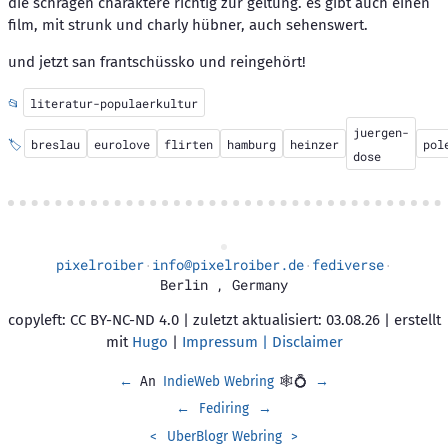
die schrägen charaktere richtig zur geltung. es gibt auch einen
film, mit strunk und charly hübner, auch sehenswert.
und jetzt san frantschüssko und reingehört!
📂
literatur-populaerkultur
juergen-
🏷️
breslau
eurolove
flirten
hamburg
heinzer
pol
dose
pixelroiber
info@pixelroiber.de
fediverse
·
·
·
Berlin
,
Germany
copyleft: CC BY-NC-ND 4.0 | zuletzt aktualisiert: 03.08.26 | erstellt
mit
Hugo
|
Impressum | Disclaimer
←
An
IndieWeb Webring
🕸💍
→
←
Fediring
→
<
UberBlogr Webring
>