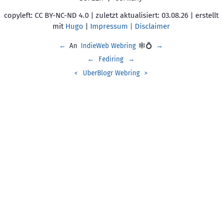
copyleft: CC BY-NC-ND 4.0 | zuletzt aktualisiert: 03.08.26 | erstellt
mit
Hugo
|
Impressum | Disclaimer
←
An
IndieWeb Webring
🕸💍
→
←
Fediring
→
<
UberBlogr Webring
>