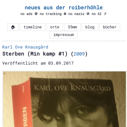
neues aus der roiberhöhle
no ads 🚫 no tracking ⛔ no nazis 🚯 no AI 🚩
🏠
timeline
orte
35mm
blog
bücher
impressum
Karl Ove Knausgård
Sterben (Min kamp #1)
(
2009
)
Veröffentlicht am
03.09.2017