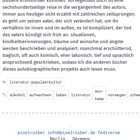
düstere krimithriller kommen. vorliegendes buch ist eine
sechshundertseitige reise in die vergangenheit des autors.
immer aus heutiger sicht erzählt mit zahlreichen zeitsprüngen.
es geht um seinen vater, der sich verändert hat, um ihr
verhältnis im innen und im außen, es ist kompliziert. der tod
des vaters kündigt sich früh an. situationen,
kindheitserinnerungen, träume und wünsche und ängste
werden beschrieben und analysiert. manchmal erschütternd,
tragisch, oft auch komisch, eher lakonisch. tief und sprachlich
anspruchsvoll geschrieben, sodass ich die anderen bücher
dieses autobiographischen projekts auch lesen muss.
📂
literatur-populaerkultur
min-
🏷️
alkohol
aufwachsen
leben
literatur
norwegen
schw
kamp
pixelroiber
info@pixelroiber.de
fediverse
·
·
·
Berlin
,
Germany