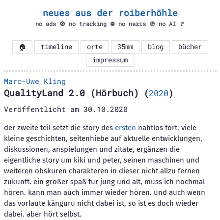
neues aus der roiberhöhle
no ads 🚫 no tracking ⛔ no nazis 🚯 no AI 🚩
🏠
timeline
orte
35mm
blog
bücher
impressum
Marc-Uwe Kling
QualityLand 2.0 (Hörbuch)
(
2020
)
Veröffentlicht am
30.10.2020
der zweite teil setzt die story des
ersten
nahtlos fort. viele
kleine geschichten, seitenhiebe auf aktuelle entwicklungen,
diskussionen, anspielungen und zitate, ergänzen die
eigentliche story um kiki und peter, seinen maschinen und
weiteren obskuren charakteren in dieser nicht allzu fernen
zukunft. ein großer spaß für jung und alt, muss ich nochmal
hören. kann man auch immer wieder hören. und auch wenn
das vorlaute känguru nicht dabei ist, so ist es doch wieder
dabei. aber hört selbst.