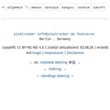
📂
allgemein
🏷️
amazon
dystopie
kanguru
technik
zukunft
pixelroiber
info@pixelroiber.de
fediverse
·
·
·
Berlin
,
Germany
copyleft: CC BY-NC-ND 4.0 | zuletzt aktualisiert: 03.08.26 | erstellt
mit
Hugo
|
Impressum | Disclaimer
←
An
IndieWeb Webring
🕸💍
→
←
Fediring
→
<
UberBlogr Webring
>