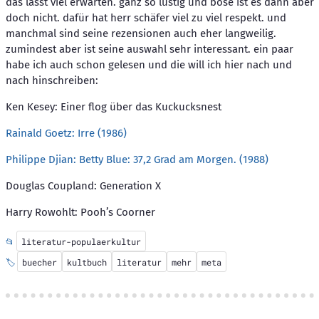
das lässt viel erwarten. ganz so lustig und böse ist es dann aber
doch nicht. dafür hat herr schäfer viel zu viel respekt. und
manchmal sind seine rezensionen auch eher langweilig.
zumindest aber ist seine auswahl sehr interessant. ein paar
habe ich auch schon gelesen und die will ich hier nach und
nach hinschreiben:
Ken Kesey: Einer flog über das Kuckucksnest
Rainald Goetz: Irre (1986)
Philippe Djian: Betty Blue: 37,2 Grad am Morgen. (1988)
Douglas Coupland: Generation X
Harry Rowohlt: Pooh’s Coorner
📂
literatur-populaerkultur
🏷️
buecher
kultbuch
literatur
mehr
meta