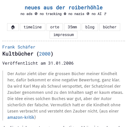
neues aus der roiberhöhle
no ads 🚫 no tracking ⛔ no nazis 🚯 no AI 🚩
🏠
timeline
orte
35mm
blog
bücher
impressum
Frank Schäfer
Kultbücher
(
2000
)
Veröffentlicht am
31.01.2006
Der Autor zieht über die grossen Bücher meiner Kindheit
her, dafür bekommt er eine negative Bewertung, ganz klar.
Da wird Karl May als Schwul verspottet, der Schatzinsel der
Zauber genommen und zu den Inhalten sagt er kaum etwas.
Die Idee eines solchen Buches war gut, aber der Autor
sicherlich der falsche. Vermutlich hatt er die Kindheit ohne
Lesen verbracht und versteht den Zauber nicht. (aus einer
amazon-kritik
)