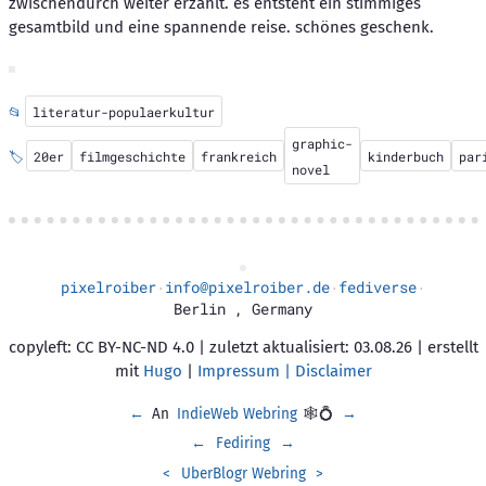
zwischendurch weiter erzählt. es entsteht ein stimmiges
gesamtbild und eine spannende reise. schönes geschenk.
📂
literatur-populaerkultur
graphic-
🏷️
20er
filmgeschichte
frankreich
kinderbuch
par
novel
pixelroiber
info@pixelroiber.de
fediverse
·
·
·
Berlin
,
Germany
copyleft: CC BY-NC-ND 4.0 | zuletzt aktualisiert: 03.08.26 | erstellt
mit
Hugo
|
Impressum | Disclaimer
←
An
IndieWeb Webring
🕸💍
→
←
Fediring
→
<
UberBlogr Webring
>