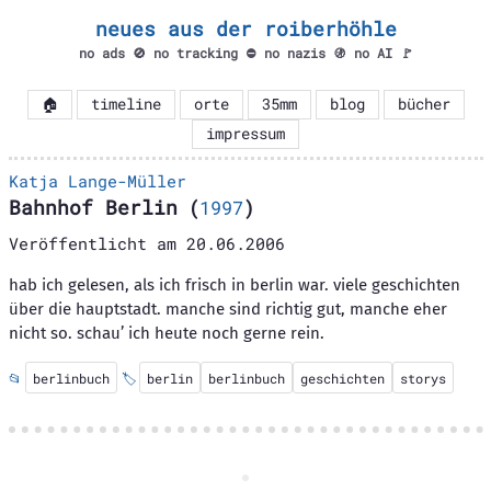
neues aus der roiberhöhle
no ads 🚫 no tracking ⛔ no nazis 🚯 no AI 🚩
🏠
timeline
orte
35mm
blog
bücher
impressum
Katja Lange-Müller
Bahnhof Berlin
(
1997
)
Veröffentlicht am
20.06.2006
hab ich gelesen, als ich frisch in berlin war. viele geschichten
über die hauptstadt. manche sind richtig gut, manche eher
nicht so. schau’ ich heute noch gerne rein.
📂
berlinbuch
🏷️
berlin
berlinbuch
geschichten
storys