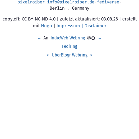
pixelroiber
info@pixelroiber.de
fediverse
·
·
·
Berlin
,
Germany
copyleft: CC BY-NC-ND 4.0 | zuletzt aktualisiert: 03.08.26 | erstellt
mit
Hugo
|
Impressum | Disclaimer
←
An
IndieWeb Webring
🕸💍
→
←
Fediring
→
<
UberBlogr Webring
>