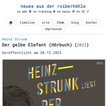
neues aus der roiberhöhle
no ads 🚫 no tracking ⛔ no nazis 🚯 no AI 🚩
🏠
timeline
orte
35mm
blog
bücher
impressum
Heinz Strunk
Der gelbe Elefant (Hörbuch)
(
2023
)
Veröffentlicht am
20.12.2023