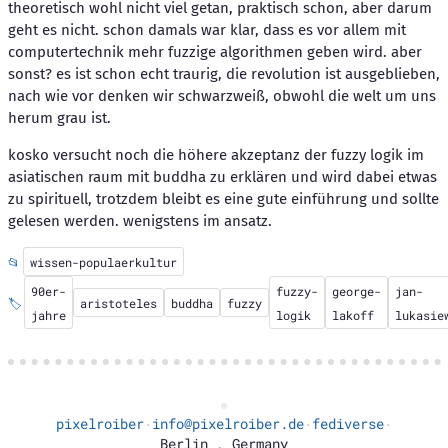
theoretisch wohl nicht viel getan, praktisch schon, aber darum
geht es nicht. schon damals war klar, dass es vor allem mit
computertechnik mehr fuzzige algorithmen geben wird. aber
sonst? es ist schon echt traurig, die revolution ist ausgeblieben,
nach wie vor denken wir schwarzweiß, obwohl die welt um uns
herum grau ist.
kosko versucht noch die höhere akzeptanz der fuzzy logik im
asiatischen raum mit buddha zu erklären und wird dabei etwas
zu spirituell, trotzdem bleibt es eine gute einführung und sollte
gelesen werden. wenigstens im ansatz.
📂
wissen-populaerkultur
90er-
fuzzy-
george-
jan-
🏷️
aristoteles
buddha
fuzzy
jahre
logik
lakoff
lukasie
pixelroiber
info@pixelroiber.de
fediverse
·
·
·
Berlin
,
Germany