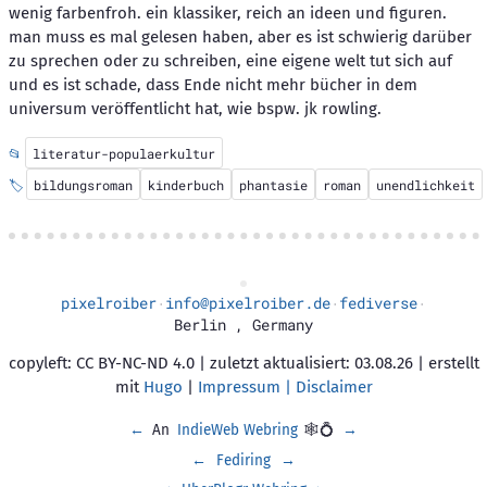
wenig farbenfroh. ein klassiker, reich an ideen und figuren.
man muss es mal gelesen haben, aber es ist schwierig darüber
zu sprechen oder zu schreiben, eine eigene welt tut sich auf
und es ist schade, dass Ende nicht mehr bücher in dem
universum veröffentlicht hat, wie bspw. jk rowling.
📂
literatur-populaerkultur
🏷️
bildungsroman
kinderbuch
phantasie
roman
unendlichkeit
pixelroiber
info@pixelroiber.de
fediverse
·
·
·
Berlin
,
Germany
copyleft: CC BY-NC-ND 4.0 | zuletzt aktualisiert: 03.08.26 | erstellt
mit
Hugo
|
Impressum | Disclaimer
←
An
IndieWeb Webring
🕸💍
→
←
Fediring
→