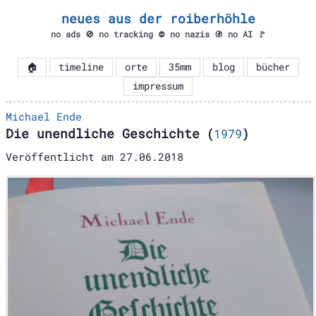
neues aus der roiberhöhle
no ads 🚫 no tracking ⛔ no nazis 🚯 no AI 🚩
🏠
timeline
orte
35mm
blog
bücher
impressum
Michael Ende
Die unendliche Geschichte
(
1979
)
Veröffentlicht am
27.06.2018