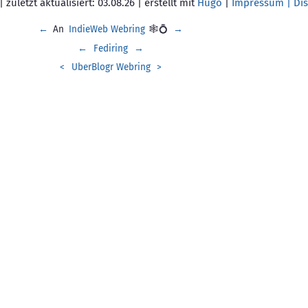
 zuletzt aktualisiert: 03.08.26 | erstellt mit
Hugo
|
Impressum | Dis
←
An
IndieWeb Webring
🕸💍
→
←
Fediring
→
<
UberBlogr Webring
>