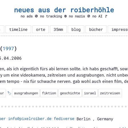
neues aus der roiberhöhle
no ads 🚫 no tracking ⛔ no nazis 🚯 no AI 🚩

timeline
orte
35mm
blog
bücher
impress
(
1997
)
5.04.2006
n, als ich eigentlich fürs abi lernen sollte. ich habs geschafft, so
y um eine videokamera, zeitreisen und ausgrabungen. nicht unbed
m tempo - nix für schwache nerven. gab wohl auch einen film, de
ur
🏷️
ausgrabungen
fiktion
geschichte
israel
zeitreisen
ber
info@pixelroiber.de
fediverse
·
·
·
Berlin
,
Germany