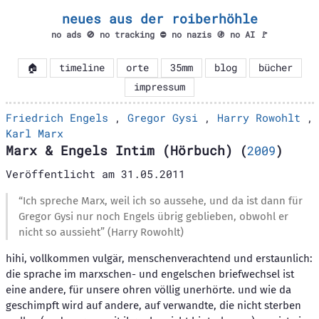
neues aus der roiberhöhle
no ads 🚫 no tracking ⛔ no nazis 🚯 no AI 🚩
🏠
timeline
orte
35mm
blog
bücher
impressum
Friedrich Engels
,
Gregor Gysi
,
Harry Rowohlt
,
Karl Marx
Marx & Engels Intim (Hörbuch)
(
2009
)
Veröffentlicht am
31.05.2011
“Ich spreche Marx, weil ich so aussehe, und da ist dann für
Gregor Gysi nur noch Engels übrig geblieben, obwohl er
nicht so aussieht” (Harry Rowohlt)
hihi, vollkommen vulgär, menschenverachtend und erstaunlich:
die sprache im marxschen- und engelschen briefwechsel ist
eine andere, für unsere ohren völlig unerhörte. und wie da
geschimpft wird auf andere, auf verwandte, die nicht sterben