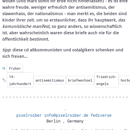
wollen (und marx somit ihr erbe nicht hinterlassen) - es ist eine
wahre freude. weniger erfreulich der antisemitismus, der
slawenhass, der nationalismus - man merkt es, die beiden sind
kinder ihrer zeit. um so erstaunlicher, dass ihr hauptwerk,
das
komunistische manifest
, so ganz anders, so wissenschaftlich
ist. aber wahrscheinlich waren diese briefe auch nie für die
öffentlichkeit bestimmt.
tipp
: diese cd altkommunisten und ostalgikern schenken und
sich freuen…
📂
fruher
19-
friedrich-
🏷️
antisemitismus
briefwechsel
horb
jahrhundert
engels
pixelroiber
info@pixelroiber.de
fediverse
·
·
·
Berlin
,
Germany