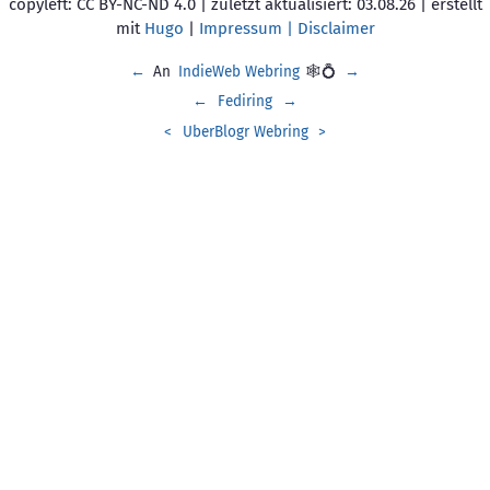
copyleft: CC BY-NC-ND 4.0 | zuletzt aktualisiert: 03.08.26 | erstellt
mit
Hugo
|
Impressum | Disclaimer
←
An
IndieWeb Webring
🕸💍
→
←
Fediring
→
<
UberBlogr Webring
>