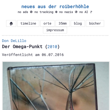
neues aus der roiberhöhle
no ads 🚫 no tracking ⛔ no nazis 🚯 no AI 🚩
🏠
timeline
orte
35mm
blog
bücher
impressum
Don DeLillo
Der Omega-Punkt
(
2010
)
Veröffentlicht am
06.07.2016