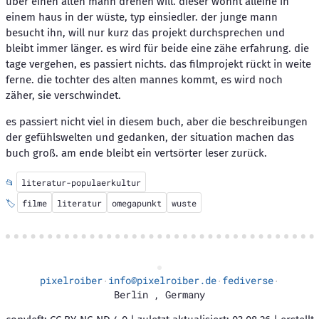
über einen alten mann drehen will. dieser wohnt alleine in
einem haus in der wüste, typ einsiedler. der junge mann
besucht ihn, will nur kurz das projekt durchsprechen und
bleibt immer länger. es wird für beide eine zähe erfahrung. die
tage vergehen, es passiert nichts. das filmprojekt rückt in weite
ferne. die tochter des alten mannes kommt, es wird noch
zäher, sie verschwindet.
es passiert nicht viel in diesem buch, aber die beschreibungen
der gefühlswelten und gedanken, der situation machen das
buch groß. am ende bleibt ein vertsörter leser zurück.
📂
literatur-populaerkultur
🏷️
filme
literatur
omegapunkt
wuste
pixelroiber
info@pixelroiber.de
fediverse
·
·
·
Berlin
,
Germany