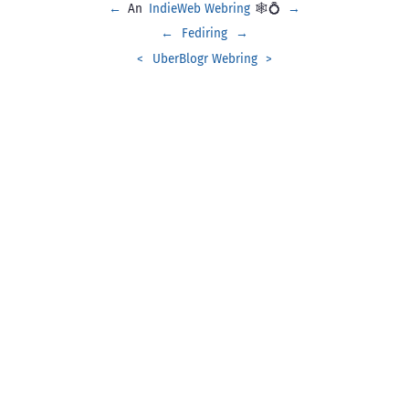
←
An
IndieWeb Webring
🕸💍
→
←
Fediring
→
<
UberBlogr Webring
>