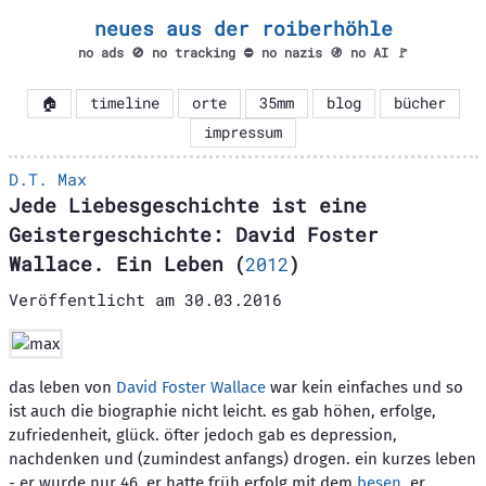
neues aus der roiberhöhle
no ads 🚫 no tracking ⛔ no nazis 🚯 no AI 🚩
🏠
timeline
orte
35mm
blog
bücher
impressum
D.T. Max
Jede Liebesgeschichte ist eine
Geistergeschichte: David Foster
Wallace. Ein Leben
(
2012
)
Veröffentlicht am
30.03.2016
das leben von
David Foster Wallace
war kein einfaches und so
ist auch die biographie nicht leicht. es gab höhen, erfolge,
zufriedenheit, glück. öfter jedoch gab es depression,
nachdenken und (zumindest anfangs) drogen. ein kurzes leben
- er wurde nur 46. er hatte früh erfolg mit dem
besen
, er