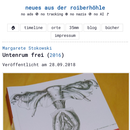
neues aus der roiberhöhle
no ads 🚫 no tracking ⛔ no nazis 🚯 no AI 🚩
🏠
timeline
orte
35mm
blog
bücher
impressum
Margarete Stokowski
Untenrum frei
(
2016
)
Veröffentlicht am
28.09.2018