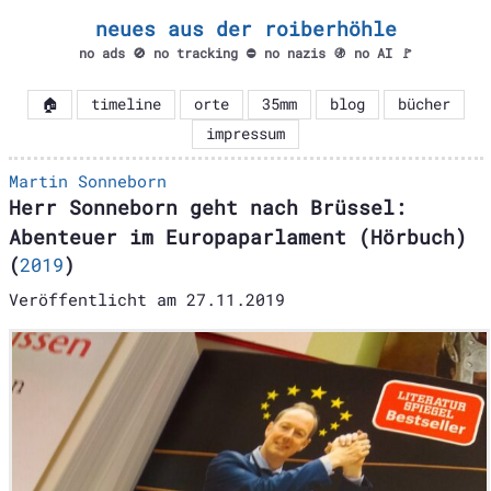
neues aus der roiberhöhle
no ads 🚫 no tracking ⛔ no nazis 🚯 no AI 🚩
🏠
timeline
orte
35mm
blog
bücher
impressum
Martin Sonneborn
Herr Sonneborn geht nach Brüssel:
Abenteuer im Europaparlament (Hörbuch)
(
2019
)
Veröffentlicht am
27.11.2019