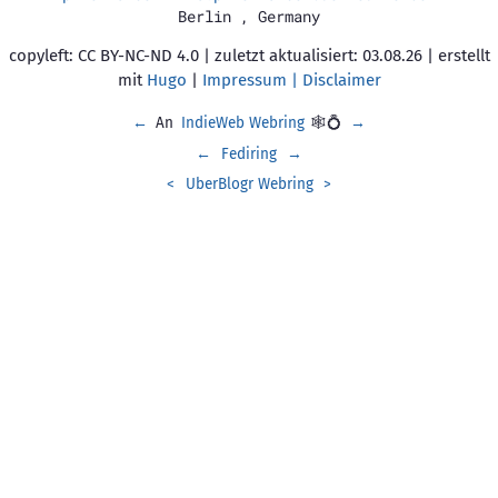
Berlin
,
Germany
copyleft: CC BY-NC-ND 4.0 | zuletzt aktualisiert: 03.08.26 | erstellt
mit
Hugo
|
Impressum | Disclaimer
←
An
IndieWeb Webring
🕸💍
→
←
Fediring
→
<
UberBlogr Webring
>