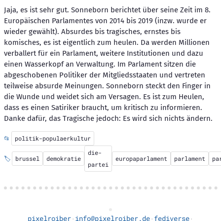
Jaja, es ist sehr gut. Sonneborn berichtet über seine Zeit im 8.
Europäischen Parlamentes von 2014 bis 2019 (inzw. wurde er
wieder gewählt). Absurdes bis tragisches, ernstes bis
komisches, es ist eigentlich zum heulen. Da werden Millionen
verballert für ein Parlament, weitere Institutionen und dazu
einen Wasserkopf an Verwaltung. Im Parlament sitzen die
abgeschobenen Politiker der Mitgliedsstaaten und vertreten
teilweise absurde Meinungen. Sonneborn steckt den Finger in
die Wunde und weidet sich am Versagen. Es ist zum Heulen,
dass es einen Satiriker braucht, um kritisch zu informieren.
Danke dafür, das Tragische jedoch: Es wird sich nichts ändern.
📂
politik-populaerkultur
die-
🏷️
brussel
demokratie
europaparlament
parlament
pa
partei
pixelroiber
info@pixelroiber.de
fediverse
·
·
·