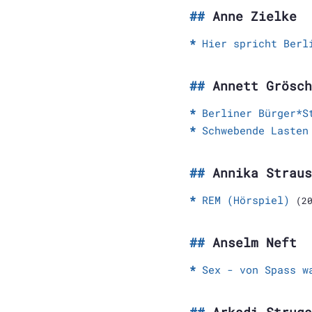
Anne Zielke
Hier spricht Berl
Annett Grösch
Berliner Bürger*S
Schwebende Lasten
Annika Straus
REM (Hörspiel)
(2
Anselm Neft
Sex - von Spass w
Arkadi Struga