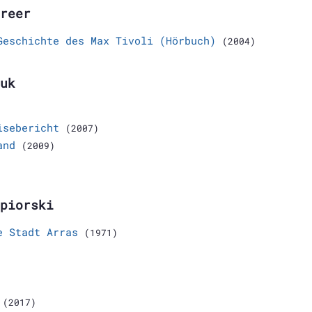
reer
Geschichte des Max Tivoli (Hörbuch)
(2004)
uk
isebericht
(2007)
and
(2009)
piorski
e Stadt Arras
(1971)
(2017)