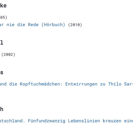
ke
005)
ar nie die Rede (Hörbuch)
(2010)
l
(2002)
s
und die Kopftuchmädchen: Entwirrungen zu Thilo Sar
h
utschland. Fünfundzwanzig Lebenslinien kreuzen ein