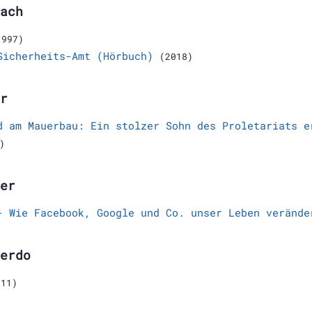
ach
1997)
Sicherheits-Amt (Hörbuch)
(2018)
r
d am Mauerbau: Ein stolzer Sohn des Proletariats e
)
er
- Wie Facebook, Google und Co. unser Leben verände
erdo
011)