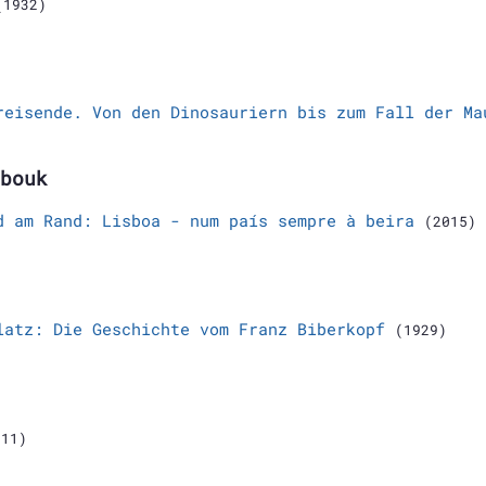
(1932)
reisende. Von den Dinosauriern bis zum Fall der Ma
bouk
d am Rand: Lisboa - num país sempre à beira
(2015)
latz: Die Geschichte vom Franz Biberkopf
(1929)
011)