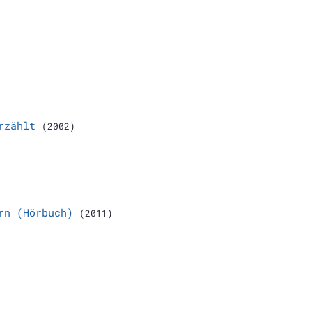
rzählt
(2002)
rn (Hörbuch)
(2011)