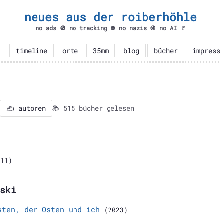
neues aus der roiberhöhle
no ads 🚫 no tracking ⛔ no nazis 🚯 no AI 🚩

timeline
orte
35mm
blog
bücher
impress
✍️ autoren
📚 515 bücher gelesen
011)
ski
sten, der Osten und ich
(2023)