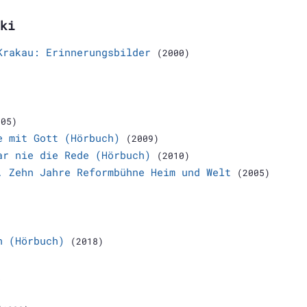
ki
Krakau: Erinnerungsbilder
(2000)
005)
e mit Gott (Hörbuch)
(2009)
ar nie die Rede (Hörbuch)
(2010)
. Zehn Jahre Reformbühne Heim und Welt
(2005)
h (Hörbuch)
(2018)