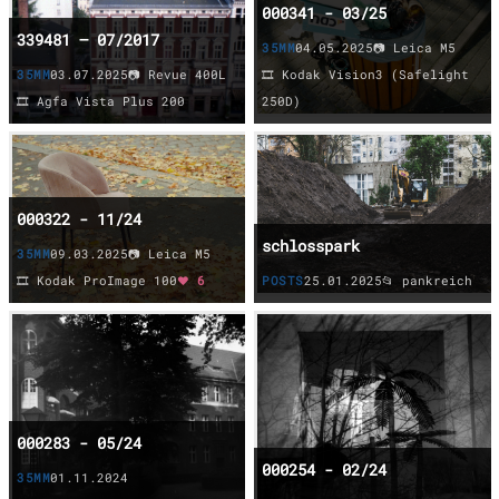
000341 - 03/25
339481 – 07/2017
35MM
04.05.2025
📷 Leica M5
35MM
03.07.2025
📷 Revue 400L
🎞️ Kodak Vision3 (Safelight
🎞️ Agfa Vista Plus 200
250D)
000322 - 11/24
schlosspark
35MM
09.03.2025
📷 Leica M5
🎞️ Kodak ProImage 100
❤️ 6
POSTS
25.01.2025
📂 pankreich
000283 - 05/24
000254 - 02/24
35MM
01.11.2024