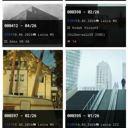
000398 - 02/26
35MM
15.03.2026
📷 Leica M5
000412 - 04/26
🎞️ Kodak Vision3
35MM
18.06.2026
📷 Leica M5
(Silbersalz35 250D)
🎞️ Adox HR-50
❤️ 14
000397 - 02/26
000395 - 01/26
35MM
15.03.2026
📷 Leica M5
35MM
14.03.2026
📷 Leica III