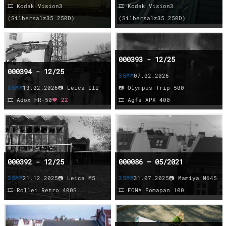
🎞️ Kodak Vision3
🎞️ Kodak Vision3
(Silbersalz35 250D)
(Silbersalz35 250D)
000393 - 12/25
000394 - 12/25
35MM
07.02.2026
35MM
13.02.2026
📷 Leica III
📷 Olympus Trip 500
🎞️ Adox HR-50
❤️ 22
🎞️ Agfa APX 400
000392 - 12/25
000086 – 05/2021
35MM
21.12.2025
📷 Leica M5
35MM
31.07.2025
📷 Mamiya M645
🎞️ Rollei Retro 400S
🎞️ FOMA Fomapan 100