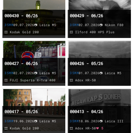
000430 - 06/26
000429 - 06/26
35MM
09.07.2026
📷 Leica M5
35MM
02.07.2026
📷 Nikon F80
🎞️ Kodak Gold 200
🎞️ Ilford 400 HP5 Plus
000427 - 06/26
000426 - 05/26
35MM
02.07.2026
📷 Leica M5
35MM
01.07.2026
📷 Leica M5
🎞️ FUJI Superia X-Tra 400
🎞️ Adox HR-50
000417 - 05/26
000413 - 04/26
35MM
19.06.2026
📷 Leica M5
35MM
18.06.2026
📷 Leica III
🎞️ Kodak Gold 200
🎞️ Adox HR-50
❤️ 5