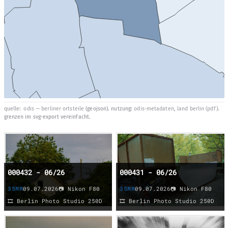
quelle:
odis — berliner ortsteile
(geojson). nutzung:
odis-metadaten
,
land berlin (pdf)
.
grenzen im svg-export vereinfacht.
000432 - 06/26
000431 - 06/26
35MM
09.07.2026
📷 Nikon F80
35MM
09.07.2026
📷 Nikon F80
🎞️ Berlin Photo Studio 250D
🎞️ Berlin Photo Studio 250D