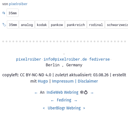
von
pixelroiber
📂
35mm
🏷️
35mm
analog
kodak
pankow
pankreich
rodinal
schwarzwei
pixelroiber
info@pixelroiber.de
fediverse
·
·
·
Berlin
,
Germany
copyleft: CC BY-NC-ND 4.0 | zuletzt aktualisiert: 03.08.26 | erstellt
mit
Hugo
|
Impressum | Disclaimer
←
An
IndieWeb Webring
🕸💍
→
←
Fediring
→
<
UberBlogr Webring
>