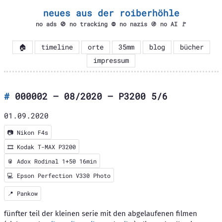
neues aus der roiberhöhle
no ads 🚫 no tracking ⛔ no nazis 🚯 no AI 🚩
🏠
timeline
orte
35mm
blog
bücher
impressum
000002 – 08/2020 – P3200 5/6
01.09.2020
📷
Nikon F4s
🎞️
Kodak T-MAX P3200
🥫 Adox Rodinal 1+50 16min
💻 Epson Perfection V330 Photo
📍
Pankow
fünfter teil der kleinen serie mit den abgelaufenen filmen