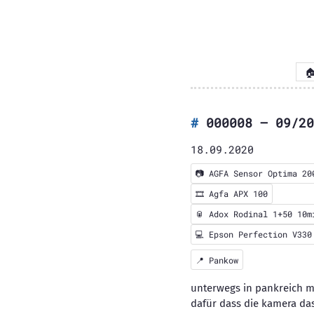

000008 – 09/20
18.09.2020
📷
AGFA Sensor Optima 20
🎞️
Agfa APX 100
🥫 Adox Rodinal 1+50 10m
💻 Epson Perfection V330
📍
Pankow
unterwegs in pankreich mi
dafür dass die kamera das