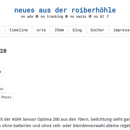
neues aus der roiberhöhle
no ads 🚫 no tracking ⛔ no nazis 🚯 no AI 🚩

timeline
orte
35mm
blog
bücher
impress
20
0
in
 Photo
t der AGFA Sensor Optima 200 aus den 70ern. belichtung sieht gar 
 ohne batterien und ohne zeit- oder blendenvorwahl alleine regelt