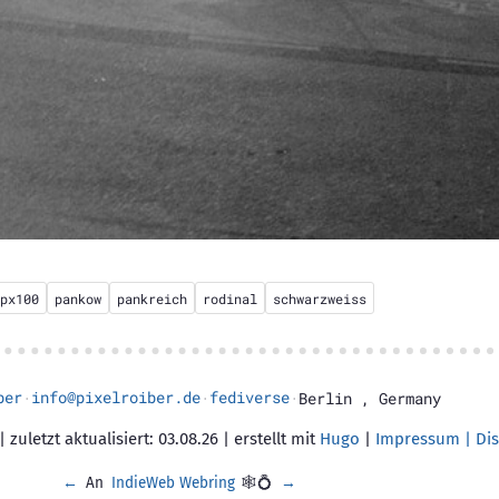
px100
pankow
pankreich
rodinal
schwarzweiss
ber
info@pixelroiber.de
fediverse
·
·
·
Berlin
,
Germany
 zuletzt aktualisiert: 03.08.26 | erstellt mit
Hugo
|
Impressum | Dis
←
An
IndieWeb Webring
🕸💍
→