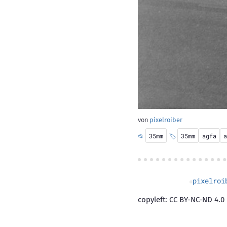
von
pixelroiber
📂
35mm
🏷️
35mm
agfa
a
pixelroi
copyleft: CC BY-NC-ND 4.0 |