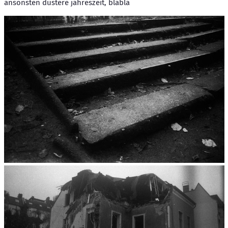
ansonsten düstere jahreszeit, blabla