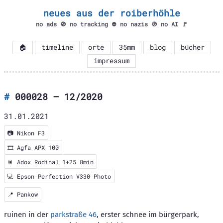
neues aus der roiberhöhle
no ads 🚫 no tracking ⛔ no nazis 🚯 no AI 🚩
🏠
timeline
orte
35mm
blog
bücher
impressum
000028 – 12/2020
31.01.2021
📷
Nikon F3
🎞️
Agfa APX 100
🥫 Adox Rodinal 1+25 8min
💻 Epson Perfection V330 Photo
📍
Pankow
ruinen in der
parkstraße 46
, erster schnee im bürgerpark,