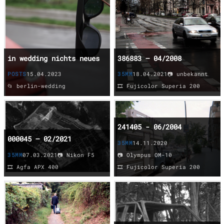
in wedding nichts neues
386883 – 04/2008
POSTS
15.04.2023
35MM
18.04.2021
📷 unbekannt
📂 berlin-wedding
🎞️ Fujicolor Superia 200
241405 - 06/2004
000045 – 02/2021
35MM
14.11.2020
35MM
07.03.2021
📷 Nikon F5
📷 Olympus OM-10
🎞️ Agfa APX 400
🎞️ Fujicolor Superia 200