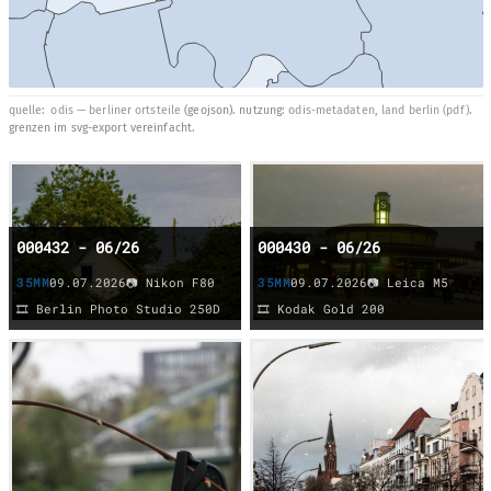
quelle:
odis — berliner ortsteile
(geojson). nutzung:
odis-metadaten
,
land berlin (pdf)
.
grenzen im svg-export vereinfacht.
000432 - 06/26
000430 - 06/26
35MM
09.07.2026
📷 Nikon F80
35MM
09.07.2026
📷 Leica M5
🎞️ Berlin Photo Studio 250D
🎞️ Kodak Gold 200