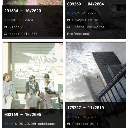
009269 – 04/2004
291534 – 10/2020
35MM
06.06.2020
35MM
01.11.2020
📷 Olympus OM-10
📷 Ricoh 35 EFS
🎞️ Ilford 100 Delta
🎞️ Kodak Gold 200
Professional
179227 – 11/2010
003169 – 10/2005
35MM
17.05.2020
35MM
18.05.2020
📷 unbekannt
📷 Praktica BC 1