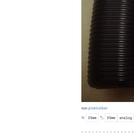
von
pixelroiber
📂
35mm
🏷️
35mm
analog