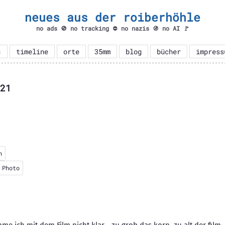
neues aus der roiberhöhle
no ads 🚫 no tracking ⛔ no nazis 🚯 no AI 🚩

timeline
orte
35mm
blog
bücher
impress
21
n
 Photo