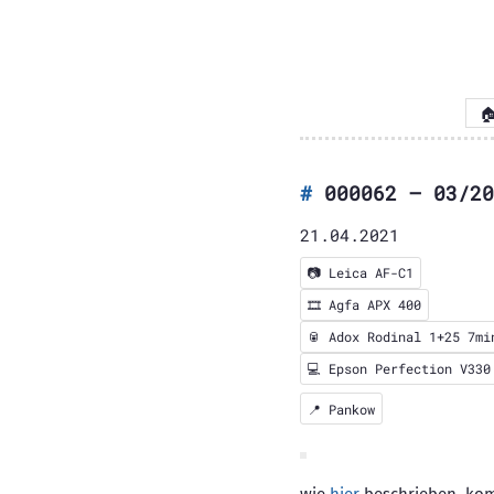

000062 – 03/20
21.04.2021
📷
Leica AF-C1
🎞️
Agfa APX 400
🥫 Adox Rodinal 1+25 7mi
💻 Epson Perfection V330
📍
Pankow