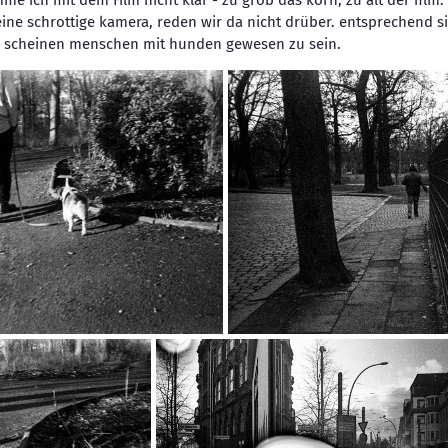
 ich mit dem Film nicht klar - zu grob das korn, zu alt der film. 
 eine schrottige kamera, reden wir da nicht drüber. entsprechend si
lle scheinen menschen mit hunden gewesen zu sein.