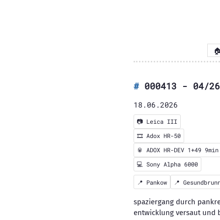

000413 - 04/26
18.06.2026
📷
Leica III
🎞️
Adox HR-50
🥫 ADOX HR-DEV 1+49 9min
💻 Sony Alpha 6000
📍
Pankow
📍
Gesundbrun
spaziergang durch pankre
entwicklung versaut und b