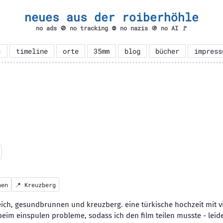
neues aus der roiberhöhle
no ads 🚫 no tracking ⛔ no nazis 🚯 no AI 🚩

timeline
orte
35mm
blog
bücher
impress
nen
📍
Kreuzberg
ich, gesundbrunnen und kreuzberg. eine türkische hochzeit mit v
eim einspulen probleme, sodass ich den film teilen musste - leide