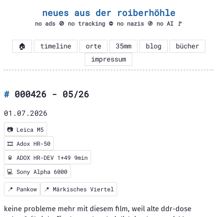
neues aus der roiberhöhle
no ads 🚫 no tracking ⛔ no nazis 🚯 no AI 🚩
🏠
timeline
orte
35mm
blog
bücher
impressum
000426 - 05/26
01.07.2026
📷
Leica M5
🎞️
Adox HR-50
🥫 ADOX HR-DEV 1+49 9min
💻 Sony Alpha 6000
📍
Pankow
📍
Märkisches Viertel
keine probleme mehr mit diesem film, weil alte ddr-dose