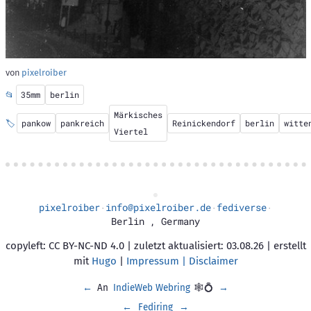
von
pixelroiber
📂
35mm
berlin
Märkisches
🏷️
pankow
pankreich
Reinickendorf
berlin
witte
Viertel
pixelroiber
info@pixelroiber.de
fediverse
·
·
·
Berlin
,
Germany
copyleft: CC BY-NC-ND 4.0 | zuletzt aktualisiert: 03.08.26 | erstellt
mit
Hugo
|
Impressum | Disclaimer
←
An
IndieWeb Webring
🕸💍
→
←
Fediring
→