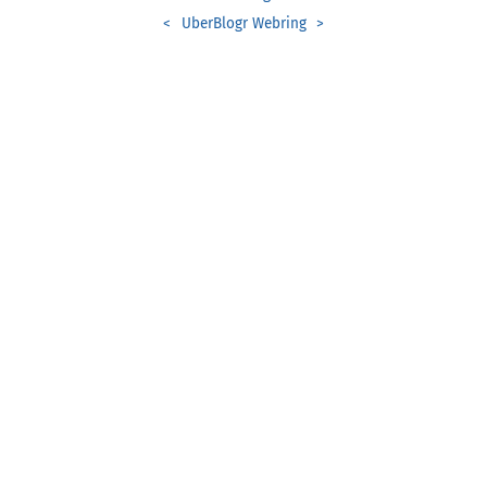
<
UberBlogr Webring
>