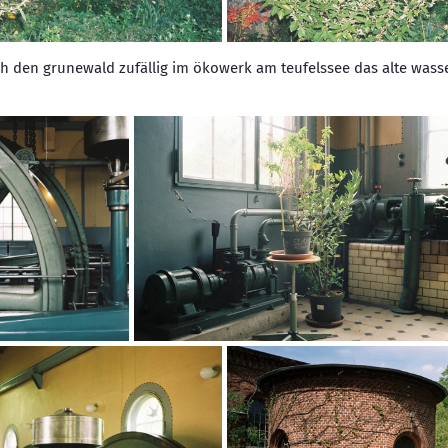
h den grunewald zufällig im ökowerk am teufelssee das alte wass