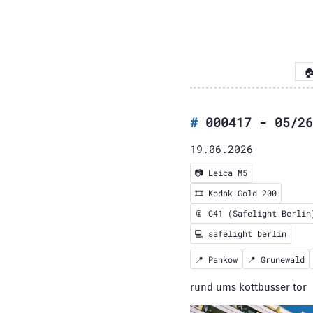

000417 - 05/26
19.06.2026
📷
Leica M5
🎞️
Kodak Gold 200
🥫 C41 (Safelight Berlin
💻 safelight berlin
📍
Pankow
📍
Grunewald
rund ums kottbusser tor