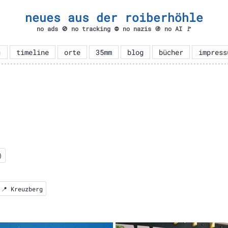
neues aus der roiberhöhle
no ads 🚫 no tracking ⛔ no nazis 🚯 no AI 🚩

timeline
orte
35mm
blog
bücher
impress
)
📍
Kreuzberg