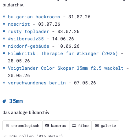
bildarchiv.
bulgarian backrooms
- 31.07.26
noscript
- 03.07.26
rusty toploader
- 03.07.26
#silbersalz35
- 14.06.26
nixdorf-gebäude
- 10.06.26
Filmkritik: Therapie für Wikinger (2025)
-
28.05.26
Voigtlander Color Skopar 35mm f2.5 wackelt
-
20.05.26
verschwundenes berlin
- 07.05.26
35mm
das analoge bildarchiv
📅 chronologisch
📷 kameras
🎞️ filme
🖼️ galerie
📈 510 rollen (816 Meter)