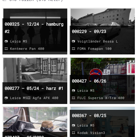
000325 - 12/24 - hamburg
#2
000229 - 09/23
📷 Leica M5
📷 Voigtländer Bessa L
🎞️ Kentmere Pan 400
🎞️ FOMA Fomapan 100
000427 - 06/26
000277 – 05/24 - harz #1
📷 Leica M5
📷 Leica M5
🎞️ Agfa APX 400
🎞️ FUJI Superia X-Tra 400
000367 - 08/25
📷 Leica M5
🎞️ Kodak Vision3