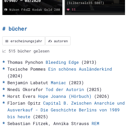
079407 – 05/2020
(Silbersalz35 500T)
📷 Nikon F4s
🎞️ Kodak Gold 200
❤️ 11
bücher
📅 erscheinungsjahr
✍️ autoren
📈 515 bücher gelesen
Thomas Pynchon
Bleeding Edge
(2013)
Toxische Pommes
Ein schönes Ausländerkind
(2024)
Benjamín Labatut
Maniac
(2023)
Nnedi Okorafor
Tod der Autorin
(2025)
Horst Evers
Hope Joanna (Hörbuch)
(2026)
Florian Opitz
Capital B. Zwischen Anarchie und
Ausverkauf - Die Geschichte Berlins von 1989
bis heute
(2025)
Sebastian Fitzek, Annika Strauss
REM