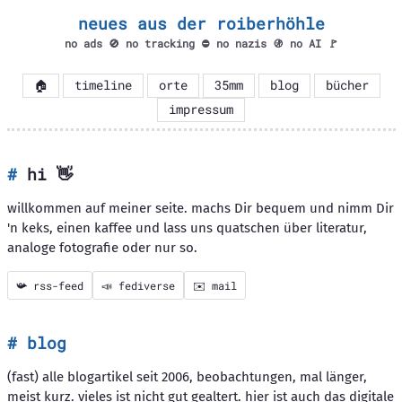
neues aus der roiberhöhle
no ads 🚫 no tracking ⛔ no nazis 🚯 no AI 🚩
🏠
timeline
orte
35mm
blog
bücher
impressum
hi 👋
willkommen auf meiner seite. machs Dir bequem und nimm Dir
'n keks, einen kaffee und lass uns quatschen über literatur,
analoge fotografie oder nur so.
📯 rss-feed
📣 fediverse
✉️ mail
blog
(fast) alle blogartikel seit 2006, beobachtungen, mal länger,
meist kurz. vieles ist nicht gut gealtert. hier ist auch das digitale