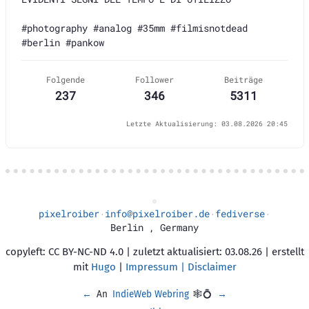
#photography #analog #35mm #filmisnotdead 
#berlin #pankow
Folgende
Follower
Beiträge
237
346
5311
Letzte Aktualisierung: 03.08.2026 20:45
pixelroiber
info@pixelroiber.de
fediverse
·
·
·
Berlin
,
Germany
copyleft: CC BY-NC-ND 4.0 | zuletzt aktualisiert: 03.08.26 | erstellt
mit
Hugo
|
Impressum | Disclaimer
←
An
IndieWeb Webring
🕸💍
→