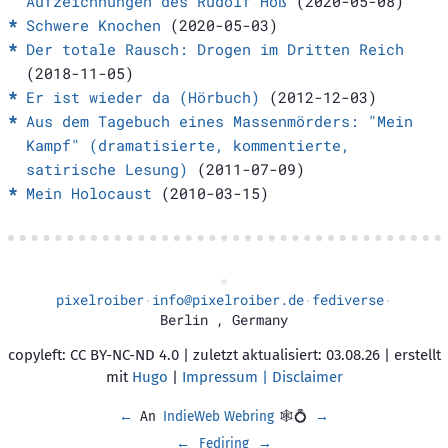
Aufzeichnungen des Rudolf Höß
(2020-05-08)
Schwere Knochen
(2020-05-03)
Der totale Rausch: Drogen im Dritten Reich
(2018-11-05)
Er ist wieder da (Hörbuch)
(2012-12-03)
Aus dem Tagebuch eines Massenmörders: "Mein
Kampf" (dramatisierte, kommentierte,
satirische Lesung)
(2011-07-09)
Mein Holocaust
(2010-03-15)
pixelroiber
info@pixelroiber.de
fediverse
·
·
·
Berlin
,
Germany
copyleft: CC BY-NC-ND 4.0 | zuletzt aktualisiert: 03.08.26 | erstellt
mit
Hugo
|
Impressum | Disclaimer
←
An
IndieWeb Webring
🕸💍
→
←
Fediring
→