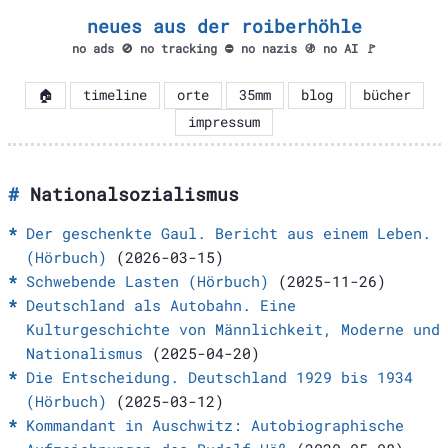
neues aus der roiberhöhle
no ads 🚫 no tracking ⛔ no nazis 🚯 no AI 🚩
🏠
timeline
orte
35mm
blog
bücher
impressum
Nationalsozialismus
Der geschenkte Gaul. Bericht aus einem Leben.
(Hörbuch)
(2026-03-15)
Schwebende Lasten (Hörbuch)
(2025-11-26)
Deutschland als Autobahn. Eine
Kulturgeschichte von Männlichkeit, Moderne und
Nationalismus
(2025-04-20)
Die Entscheidung. Deutschland 1929 bis 1934
(Hörbuch)
(2025-03-12)
Kommandant in Auschwitz: Autobiographische