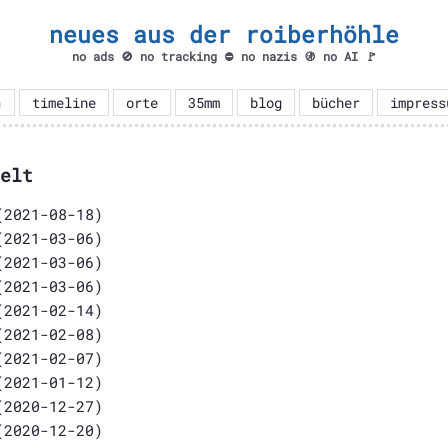
neues aus der roiberhöhle
no ads 🚫 no tracking ⛔ no nazis 🚯 no AI 🚩

timeline
orte
35mm
blog
bücher
impress
elt
2021-08-18)
2021-03-06)
2021-03-06)
2021-03-06)
2021-02-14)
2021-02-08)
2021-02-07)
2021-01-12)
2020-12-27)
2020-12-20)