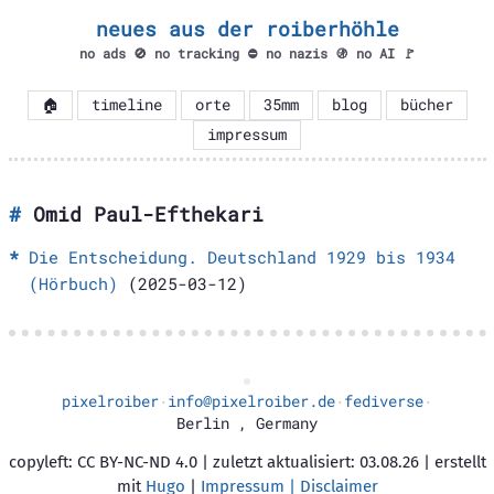
neues aus der roiberhöhle
no ads 🚫 no tracking ⛔ no nazis 🚯 no AI 🚩
🏠
timeline
orte
35mm
blog
bücher
impressum
Omid Paul-Efthekari
Die Entscheidung. Deutschland 1929 bis 1934
(Hörbuch)
(2025-03-12)
pixelroiber
info@pixelroiber.de
fediverse
·
·
·
Berlin
,
Germany
copyleft: CC BY-NC-ND 4.0 | zuletzt aktualisiert: 03.08.26 | erstellt
mit
Hugo
|
Impressum | Disclaimer