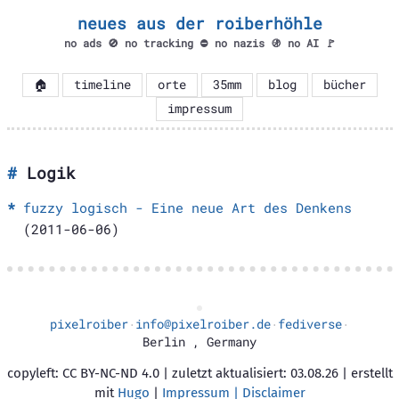
neues aus der roiberhöhle
no ads 🚫 no tracking ⛔ no nazis 🚯 no AI 🚩
🏠
timeline
orte
35mm
blog
bücher
impressum
Logik
fuzzy logisch - Eine neue Art des Denkens
(2011-06-06)
pixelroiber
info@pixelroiber.de
fediverse
·
·
·
Berlin
,
Germany
copyleft: CC BY-NC-ND 4.0 | zuletzt aktualisiert: 03.08.26 | erstellt
mit
Hugo
|
Impressum | Disclaimer