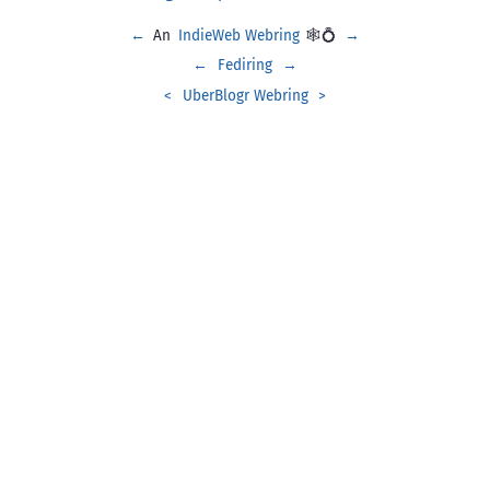
←
An
IndieWeb Webring
🕸💍
→
←
Fediring
→
<
UberBlogr Webring
>