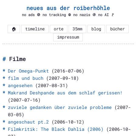
neues aus der roiberhöhle
no ads 🚫 no tracking ⛔ no nazis 🚯 no AI 🚩
🏠
timeline
orte
35mm
blog
bücher
impressum
Filme
Der Omega-Punkt
(2016-07-06)
film und buch
(2007-09-18)
angesehen
(2007-08-31)
Makrand Deshpande aus dem schlaf gerissen!
(2007-07-16)
zuviele gedanken über zuviele probleme
(2007-
03-05)
angeschaut pt.2
(2006-10-12)
Filmkritik: The Black Dahlia (2006)
(2006-10-