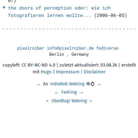
07)
the doors of perception oder: wie ich
fotografieren lernen wollte...
(2006-06-05)
pixelroiber
info@pixelroiber.de
fediverse
·
·
·
Berlin
,
Germany
copyleft: CC BY-NC-ND 4.0 | zuletzt aktualisiert: 03.08.26 | erstellt
mit
Hugo
|
Impressum | Disclaimer
←
An
IndieWeb Webring
🕸💍
→
←
Fediring
→
<
UberBlogr Webring
>