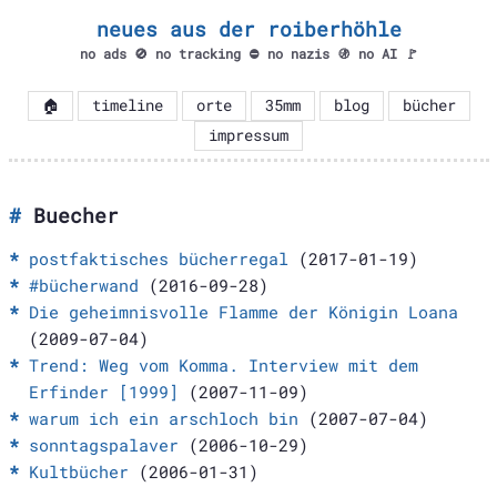
neues aus der roiberhöhle
no ads 🚫 no tracking ⛔ no nazis 🚯 no AI 🚩
🏠
timeline
orte
35mm
blog
bücher
impressum
Buecher
postfaktisches bücherregal
(2017-01-19)
#bücherwand
(2016-09-28)
Die geheimnisvolle Flamme der Königin Loana
(2009-07-04)
Trend: Weg vom Komma. Interview mit dem
Erfinder [1999]
(2007-11-09)
warum ich ein arschloch bin
(2007-07-04)
sonntagspalaver
(2006-10-29)
Kultbücher
(2006-01-31)