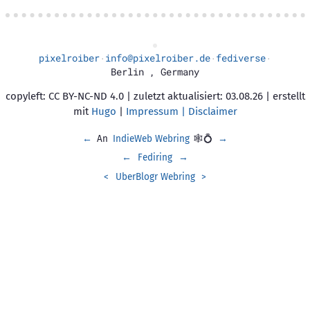
pixelroiber
info@pixelroiber.de
fediverse
·
·
·
Berlin
,
Germany
copyleft: CC BY-NC-ND 4.0 | zuletzt aktualisiert: 03.08.26 | erstellt
mit
Hugo
|
Impressum | Disclaimer
←
An
IndieWeb Webring
🕸💍
→
←
Fediring
→
<
UberBlogr Webring
>