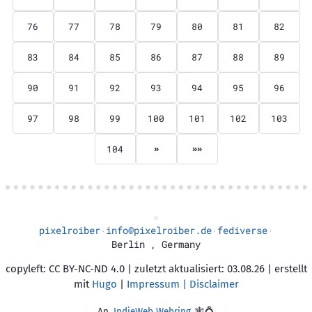
76
77
78
79
80
81
82
83
84
85
86
87
88
89
90
91
92
93
94
95
96
97
98
99
100
101
102
103
104
»
»»
pixelroiber
info@pixelroiber.de
fediverse
·
·
·
Berlin
,
Germany
copyleft: CC BY-NC-ND 4.0 | zuletzt aktualisiert: 03.08.26 | erstellt
mit
Hugo
|
Impressum | Disclaimer
←
An
IndieWeb Webring
🕸💍
→