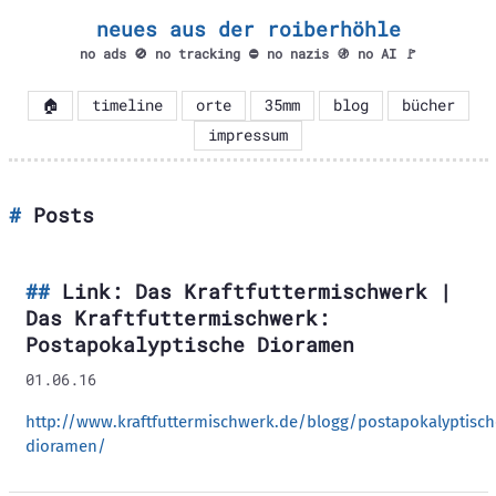
neues aus der roiberhöhle
no ads 🚫 no tracking ⛔ no nazis 🚯 no AI 🚩
🏠
timeline
orte
35mm
blog
bücher
impressum
Posts
Link: Das Kraftfuttermischwerk |
Das Kraftfuttermischwerk:
Postapokalyptische Dioramen
01.06.16
http://www.kraftfuttermischwerk.de/blogg/postapokalyptisch
dioramen/