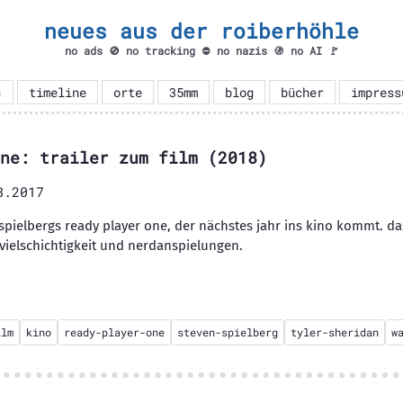
neues aus der roiberhöhle
no ads 🚫 no tracking ⛔ no nazis 🚯 no AI 🚩

timeline
orte
35mm
blog
bücher
impress
ne: trailer zum film (2018)
8.2017
u spielbergs ready player one, der nächstes jahr ins kino kommt. d
vielschichtigkeit und nerdanspielungen.
ilm
kino
ready-player-one
steven-spielberg
tyler-sheridan
w