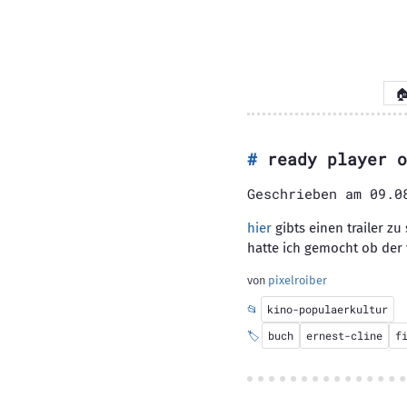

ready player o
Geschrieben am
09.0
hier
gibts einen trailer z
hatte ich gemocht ob der 
von
pixelroiber
📂
kino-populaerkultur
🏷️
buch
ernest-cline
f