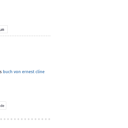
um
as
buch von ernest cline
ade