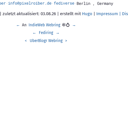
ber
info@pixelroiber.de
fediverse
·
·
·
Berlin
,
Germany
 zuletzt aktualisiert: 03.08.26 | erstellt mit
Hugo
|
Impressum | Dis
←
An
IndieWeb Webring
🕸💍
→
←
Fediring
→
<
UberBlogr Webring
>