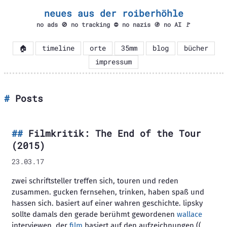
neues aus der roiberhöhle
no ads 🚫 no tracking ⛔ no nazis 🚯 no AI 🚩
🏠
timeline
orte
35mm
blog
bücher
impressum
Posts
Filmkritik: The End of the Tour
(2015)
23.03.17
zwei schriftsteller treffen sich, touren und reden
zusammen. gucken fernsehen, trinken, haben spaß und
hassen sich. basiert auf einer wahren geschichte. lipsky
sollte damals den gerade berühmt gewordenen
wallace
interviewen. der
film
basiert auf den aufzeichnungen ((