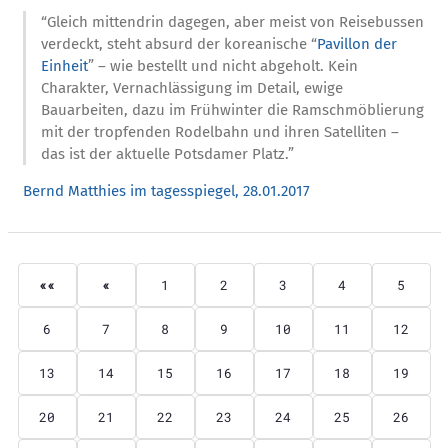
“Gleich mittendrin dagegen, aber meist von Reisebussen
verdeckt, steht absurd der koreanische “
Pavillon der
Einheit
” – wie bestellt und nicht abgeholt. Kein
Charakter, Vernachlässigung im Detail, ewige
Bauarbeiten, dazu im Frühwinter die Ramschmöblierung
mit der tropfenden Rodelbahn und ihren Satelliten –
das ist der aktuelle Potsdamer Platz.”
Bernd Matthies im tagesspiegel, 28.01.2017
««
«
1
2
3
4
5
6
7
8
9
10
11
12
13
14
15
16
17
18
19
20
21
22
23
24
25
26