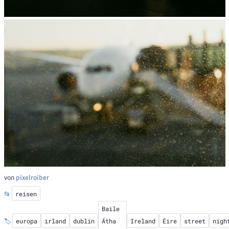
von
pixelroiber
📂
reisen
Baile
🏷️
europa
irland
dublin
Átha
Ireland
Éire
street
nigh