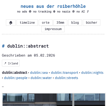
neues aus der roiberhöhle
no ads 🚫 no tracking ⛔ no nazis 🚯 no AI 🚩
🏠
timeline
orte
35mm
blog
bücher
impressum
dublin::abstract
Geschrieben am
05.02.2026
📍
Irland
dublin::abstract
•
dublin::sea
•
dublin::transport
•
dublin::nights
•
dublin::people
•
dublin::water
•
dublin::streets
–