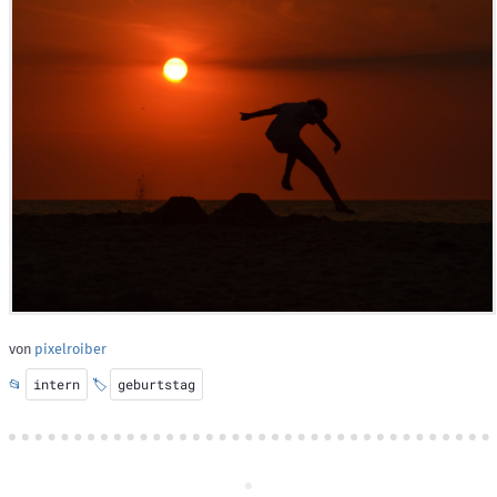
von
pixelroiber
📂
intern
🏷️
geburtstag