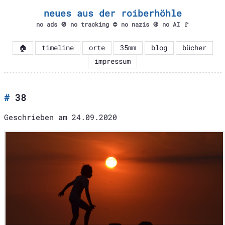
neues aus der roiberhöhle
no ads 🚫 no tracking ⛔ no nazis 🚯 no AI 🚩
🏠
timeline
orte
35mm
blog
bücher
impressum
38
Geschrieben am
24.09.2020