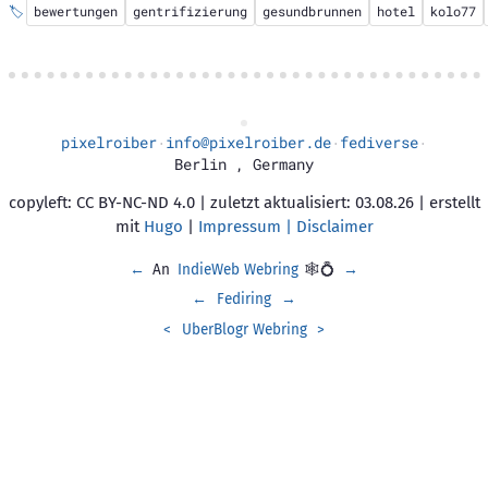
🏷️
bewertungen
gentrifizierung
gesundbrunnen
hotel
kolo77
pixelroiber
info@pixelroiber.de
fediverse
·
·
·
Berlin
,
Germany
copyleft: CC BY-NC-ND 4.0 | zuletzt aktualisiert: 03.08.26 | erstellt
mit
Hugo
|
Impressum | Disclaimer
←
An
IndieWeb Webring
🕸💍
→
←
Fediring
→
<
UberBlogr Webring
>