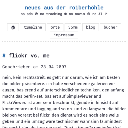
neues aus der roiberhöhle
no ads 🚫 no tracking ⛔ no nazis 🚯 no AI 🚩
🏠
timeline
orte
35mm
blog
bücher
impressum
flickr vs. me
Geschrieben am
23.04.2007
nein, kein rechtsstreit. es geht nur darum, wie ich am besten
die bilder präsentiere. ich habe verschiedene gallerien vor
augen, basierend auf unterschiedlichen techniken. den anfang
macht das berlin-set. basiert auf SimpleViewer and
FlickrViewer. ist aber sehr beschränkt, gerade in hinsicht auf
kommentare und tagging and so on. und zu langsam. die bilder
bleiben vorerst bei flickr. den dienst wird es noch eine weile
geben und ein umzug wäre technischer wahnsinn (zumindest
für mich). gerade kam die mail:
“Just a friendly reminder that