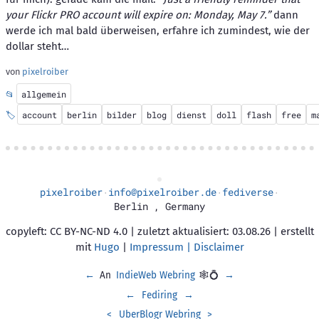
your Flickr PRO account will expire on: Monday, May 7.”
dann
werde ich mal bald überweisen, erfahre ich zumindest, wie der
dollar steht…
von
pixelroiber
📂
allgemein
🏷️
account
berlin
bilder
blog
dienst
doll
flash
free
m
pixelroiber
info@pixelroiber.de
fediverse
·
·
·
Berlin
,
Germany
copyleft: CC BY-NC-ND 4.0 | zuletzt aktualisiert: 03.08.26 | erstellt
mit
Hugo
|
Impressum | Disclaimer
←
An
IndieWeb Webring
🕸💍
→
←
Fediring
→
<
UberBlogr Webring
>