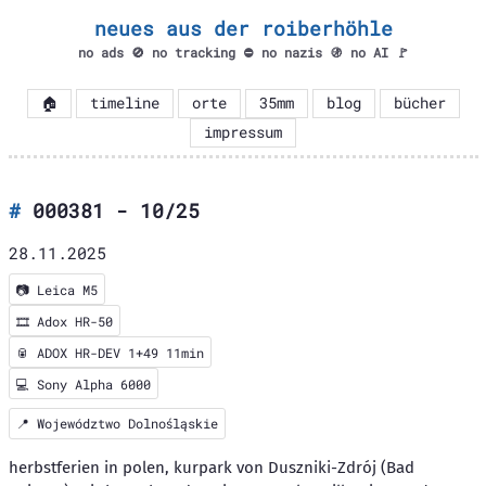
neues aus der roiberhöhle
no ads 🚫 no tracking ⛔ no nazis 🚯 no AI 🚩
🏠
timeline
orte
35mm
blog
bücher
impressum
000381 - 10/25
28.11.2025
📷
Leica M5
🎞️
Adox HR-50
🥫 ADOX HR-DEV 1+49 11min
💻 Sony Alpha 6000
📍
Województwo Dolnośląskie
herbstferien in polen, kurpark von Duszniki-Zdrój (Bad