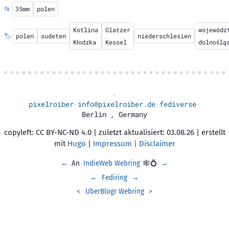
📂
35mm
polen
Kotlina
Glatzer
wojewódz
🏷️
polen
sudeten
niederschlesien
Kłodzka
Kessel
dolnoślą
pixelroiber
info@pixelroiber.de
fediverse
·
·
·
Berlin
,
Germany
copyleft: CC BY-NC-ND 4.0 | zuletzt aktualisiert: 03.08.26 | erstellt
mit
Hugo
|
Impressum | Disclaimer
←
An
IndieWeb Webring
🕸💍
→
←
Fediring
→
<
UberBlogr Webring
>