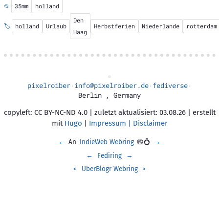
📂
35mm
holland
Den
🏷️
holland
Urlaub
Herbstferien
Niederlande
rotterdam
Haag
pixelroiber
info@pixelroiber.de
fediverse
·
·
·
Berlin
,
Germany
copyleft: CC BY-NC-ND 4.0 | zuletzt aktualisiert: 03.08.26 | erstellt
mit
Hugo
|
Impressum | Disclaimer
←
An
IndieWeb Webring
🕸💍
→
←
Fediring
→
<
UberBlogr Webring
>