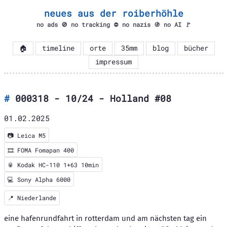
neues aus der roiberhöhle
no ads 🚫 no tracking ⛔ no nazis 🚯 no AI 🚩
🏠
timeline
orte
35mm
blog
bücher
impressum
000318 - 10/24 - Holland #08
01.02.2025
📷
Leica M5
🎞️
FOMA Fomapan 400
🥫 Kodak HC-110 1+63 10min
💻 Sony Alpha 6000
📍
Niederlande
eine hafenrundfahrt in rotterdam und am nächsten tag ein