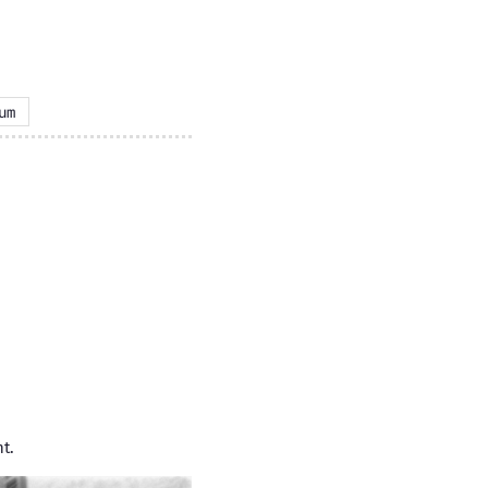
um
t.