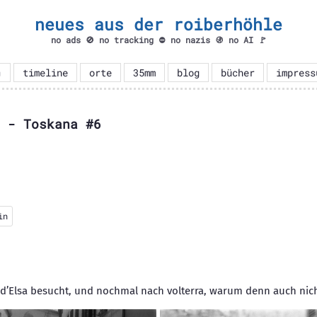
neues aus der roiberhöhle
no ads 🚫 no tracking ⛔ no nazis 🚯 no AI 🚩

timeline
orte
35mm
blog
bücher
impress
 - Toskana #6
in
l d’Elsa besucht, und nochmal nach volterra, warum denn auch nich