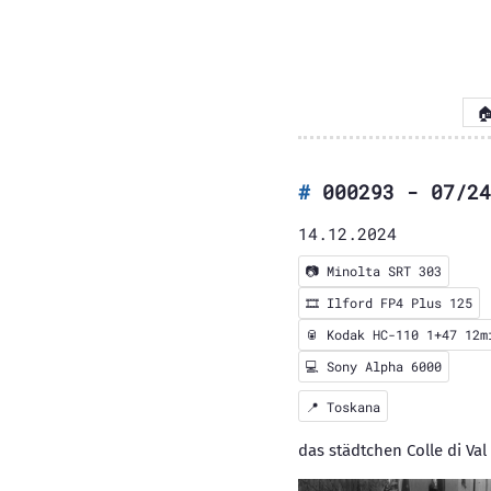

000293 - 07/24
14.12.2024
📷
Minolta SRT 303
🎞️
Ilford FP4 Plus 125
🥫 Kodak HC-110 1+47 12m
💻 Sony Alpha 6000
📍
Toskana
das städtchen Colle di Va