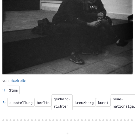
von
pixelroiber
📂
35mm
gerhard-
neue-
🏷️
ausstellung
berlin
kreuzberg
kunst
richter
nationalga