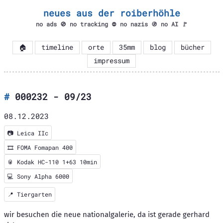
neues aus der roiberhöhle
no ads 🚫 no tracking ⛔ no nazis 🚯 no AI 🚩
🏠
timeline
orte
35mm
blog
bücher
impressum
000232 - 09/23
08.12.2023
📷
Leica IIc
🎞️
FOMA Fomapan 400
🥫 Kodak HC-110 1+63 10min
💻 Sony Alpha 6000
📍
Tiergarten
wir besuchen die neue nationalgalerie, da ist gerade gerhard