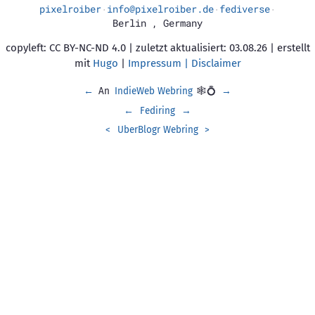
pixelroiber
info@pixelroiber.de
fediverse
·
·
·
Berlin
,
Germany
copyleft: CC BY-NC-ND 4.0 | zuletzt aktualisiert: 03.08.26 | erstellt
mit
Hugo
|
Impressum | Disclaimer
←
An
IndieWeb Webring
🕸💍
→
←
Fediring
→
<
UberBlogr Webring
>