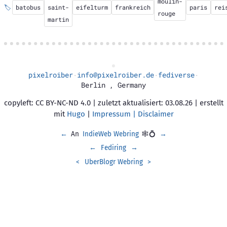
moulin-
🏷️
batobus
saint-
eifelturm
frankreich
paris
rei
rouge
martin
pixelroiber
info@pixelroiber.de
fediverse
·
·
·
Berlin
,
Germany
copyleft: CC BY-NC-ND 4.0 | zuletzt aktualisiert: 03.08.26 | erstellt
mit
Hugo
|
Impressum | Disclaimer
←
An
IndieWeb Webring
🕸💍
→
←
Fediring
→
<
UberBlogr Webring
>