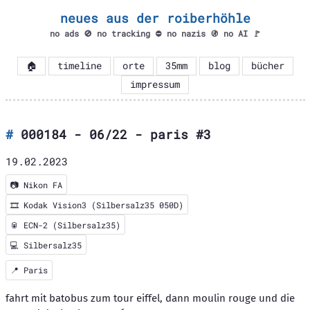
neues aus der roiberhöhle
no ads 🚫 no tracking ⛔ no nazis 🚯 no AI 🚩
🏠
timeline
orte
35mm
blog
bücher
impressum
000184 - 06/22 - paris #3
19.02.2023
📷
Nikon FA
🎞️
Kodak Vision3 (Silbersalz35 050D)
🥫 ECN-2 (Silbersalz35)
💻 Silbersalz35
📍
Paris
fahrt mit batobus zum tour eiffel, dann moulin rouge und die