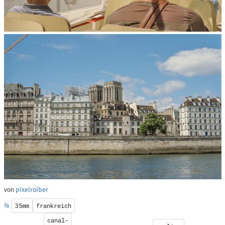
von
pixelroiber
📂
35mm
frankreich
canal-