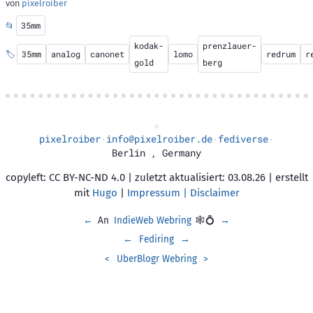
von
pixelroiber
📂
35mm
kodak-
prenzlauer-
🏷️
35mm
analog
canonet
lomo
redrum
r
gold
berg
pixelroiber
info@pixelroiber.de
fediverse
·
·
·
Berlin
,
Germany
copyleft: CC BY-NC-ND 4.0 | zuletzt aktualisiert: 03.08.26 | erstellt
mit
Hugo
|
Impressum | Disclaimer
←
An
IndieWeb Webring
🕸💍
→
←
Fediring
→
<
UberBlogr Webring
>