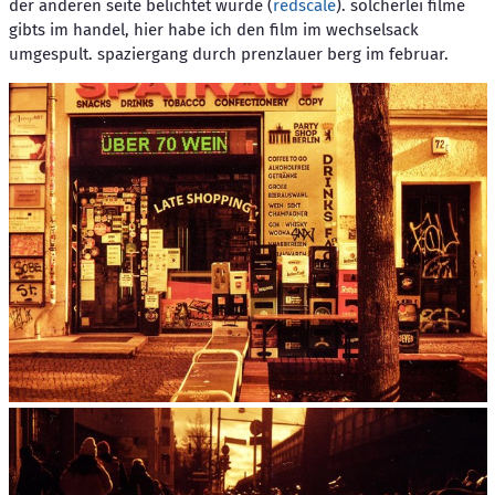
der anderen seite belichtet wurde (
redscale
). solcherlei filme
gibts im handel, hier habe ich den film im wechselsack
umgespult. spaziergang durch prenzlauer berg im februar.