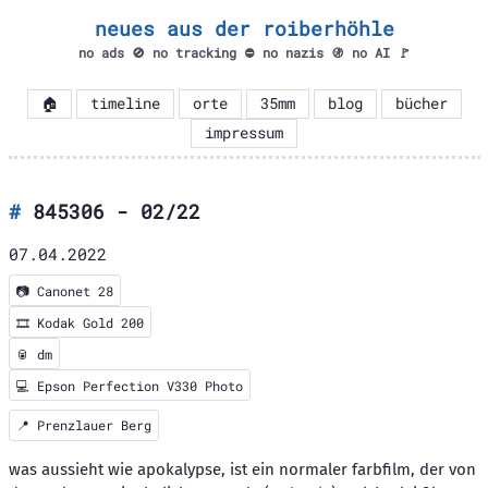
neues aus der roiberhöhle
no ads 🚫 no tracking ⛔ no nazis 🚯 no AI 🚩
🏠
timeline
orte
35mm
blog
bücher
impressum
845306 - 02/22
07.04.2022
📷
Canonet 28
🎞️
Kodak Gold 200
🥫 dm
💻 Epson Perfection V330 Photo
📍
Prenzlauer Berg
was aussieht wie apokalypse, ist ein normaler farbfilm, der von